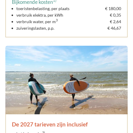
1)
Bijkomende kosten
toeristenbelasting, per plaats
€ 180,00
verbruik elektra, per kWh
€ 0,35
3
verbruik water, per m
€ 2,64
zuiveringslasten, p.p.
€ 46,67
De 2027 tarieven zijn inclusief
2)