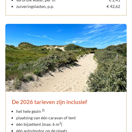
zuiveringslasten, p.p.
€ 42,62
De 2026 tarieven zijn inclusief
2)
het hele gezin
plaatsing van één caravan of tent
2
één bijzettent (max. 6 m
)
één auto/motor op de plaats