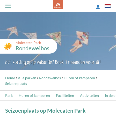
Molecaten Park
Rondeweibos
8% korting op je vakantie? Boek 3 maanden vooruit!
Home
Alle parken
Rondeweibos
Huren of kamperen
Seizoenplaats
Park
Huren of kamperen
Faciliteiten
Activiteiten
In de 
Seizoenplaats op Molecaten Park