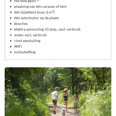
het hele gezin
plaatsing van één caravan of tent
2
één bijzettent (max. 6 m
)
één auto/motor op de plaats
douches
elektra aansluiting 10 amp., excl. verbruik
water, excl. verbruik
riool aansluiting
WiFi
milieuheffing