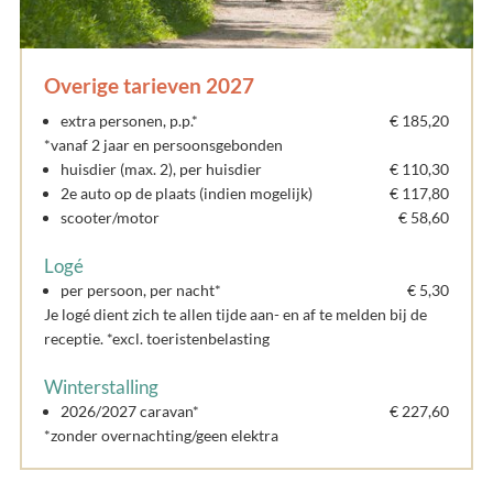
Overige tarieven 2027
extra personen, p.p.*
€ 185,20
*vanaf 2 jaar en persoonsgebonden
huisdier (max. 2), per huisdier
€ 110,30
2e auto op de plaats (indien mogelijk)
€ 117,80
scooter/motor
€ 58,60
Logé
per persoon, per nacht*
€ 5,30
Je logé dient zich te allen tijde aan- en af te melden bij de
receptie. *excl. toeristenbelasting
Winterstalling
2026/2027 caravan*
€ 227,60
*zonder overnachting/geen elektra