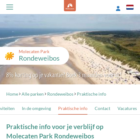
Molecaten Park
Rondeweibos
8% korting op je vakantie? Boek 3 maanden vooruit!
Home
Alle parken
Rondeweibos
Praktische info
viteiten
In de omgeving
Praktische info
Contact
Vacatures
Praktische info voor je verblijf op
Molecaten Park Rondeweibos