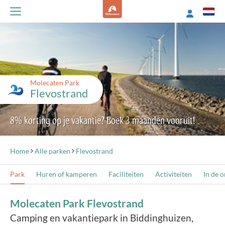
Molecaten Park
Flevostrand
8% korting op je vakantie? Boek 3 maanden vooruit!
Home
Alle parken
Flevostrand
Park
Huren of kamperen
Faciliteiten
Activiteiten
In de 
Molecaten Park Flevostrand
Camping en vakantiepark in Biddinghuizen,