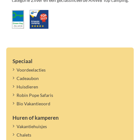
categorie Zilver en een geclassificeerde ANWB Top camping.
Speciaal
Voordeelacties
Cadeaubon
Huisdieren
Robin Pope Safaris
Bio Vakantieoord
Huren of kamperen
Vakantiehuisjes
Chalets