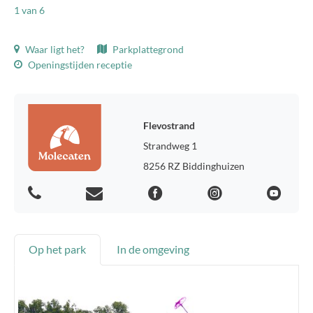
1
van 6
Waar ligt het?
Parkplattegrond
Openingstijden receptie
Flevostrand
Strandweg 1
8256 RZ Biddinghuizen
Op het park
In de omgeving