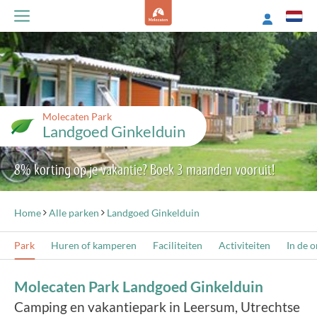
Molecaten Park
Landgoed Ginkelduin
8% korting op je vakantie? Boek 3 maanden vooruit!
Home
Alle parken
Landgoed Ginkelduin
Park
Huren of kamperen
Faciliteiten
Activiteiten
In de 
Molecaten Park Landgoed Ginkelduin
Camping en vakantiepark in Leersum, Utrechtse