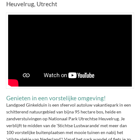
Heuvelrug, Utrecht
Genieten in een vorstelijke omgeving!
Landgoed Ginkelduin is een sfeervol autoluw vakantiepark in een
schitterend natuurgebied van bijna 95 hectare bos, heide en
zandverstuivingen op Nationaal Park Utrechtse Heuvelrug. Je
verblijft te midden van de 'Stichtse Lustwarande' met meer dan
100 vorstelijke buitenplaatsen met mooie tuinen en nabij het
'stilste plekje van Nederland'! Vanaf het park wandel of fiets je zo