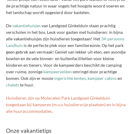
de prachtige natuur in waar vogels het hoogste woord voeren en
het landschap wordt opgesierd door kastelen.
De
vakantiehuisjes
van Landgoed Ginkelduin staan prachtig
verscholen in het bos. Leuk voor gasten met huisdieren: in bijna
alle vakantiehuisjes zijn huisdieren toegestaan! Het
34-persoons
Landhuis
is de perfecte plek voor een familiereünie. Op het park
geen gebrek aan vermaak! Geniet van lekker uit eten, een avondje
bowlen en de vele binnen- en buitenfaciliteiten voor kleine
kinderen en tieners. Voor de kampeerders beschikt de camping
over ruime, zonnige
kampeervelden
omringd door prachtige
bomen. Ook zijn er mooie
ingerichte tenten
,
kampeer cabins
en
chalets
te huur.
Huisdieren zijn op Molecaten Park Landgoed Ginkelduin
toegestaan bij kamperen (m.u.v. huisdiervrije plaatsen) en in bijna
alle huuraccommodaties.
Onze vakantietips