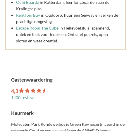
Ouiji Boardz
in Rotterdam: leer longboarden aan de
Kralingse plas.
RentTourBuy
in Ouddorp: huur een Segway en verken de
prachtige omgeving.
Escape Room The Cube
in Hellevoetsluis: spannend,
uniek en leuk voor iedereen. Ontrafel puzzels, open
sloten en wees creatief.
Gastenwaardering
4,3
1400 reviews
Keurmerk
Molecaten Park Rondeweibos is Green Key gecertificeerd in de
categorie Goud en een geclassificeerde ANWB Erkende