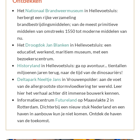
Ontdekken
Het
Nationaal Brandweermuseum
in Hellevoetsluis:
herbergt een rijke verzameling
brandbestrijdingsmiddelen; van de meest primitieve
middelen van omstreeks 1550 tot moderne middelen van
nu.
Het
Droogdok Jan Blanken
in Hellevoetsluis: een
educatief, werkend, maritiem museum, met een
bezoekerscentrum.
Historyland
in Hellevoetsluis: ga op avontuur... tientallen
miljoenen jaren terug, naar de tijd van de dinosauriërs!
Deltapark Neeltje Jans
in Vrouwenpolder: aan de voet
van de allergrootste stormvloedkering ter wereld. Leer
hier het verhaal achter dit immense bouwerk kennen.
Informatiecentrum
Futureland
op Maasvlakte 2 in
Rotterdam. Dichterbij een nieuw stuk Nederland en een
haven in aanbouw kun je niet komen. Ontdek de haven
van de toekomst.