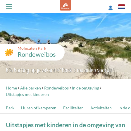
Molecaten Park
Rondeweibos
8% korting op je vakantie? Boek 3 maanden vooruit!
Home
Alle parken
Rondeweibos
In de omgeving
Uitstapjes met kinderen
Park
Huren of kamperen
Faciliteiten
Activiteiten
In de 
Uitstapjes met kinderen in de omgeving van