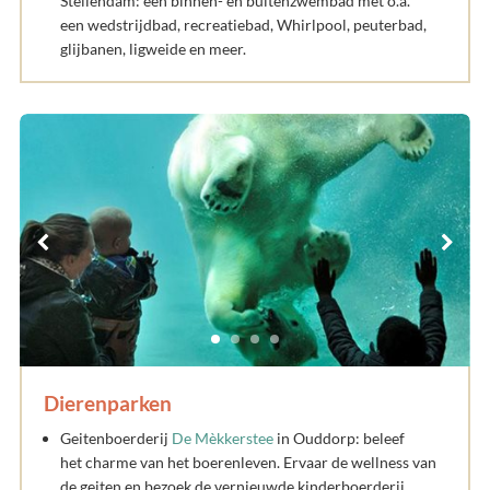
Stellendam: een binnen- en buitenzwembad met o.a.
een wedstrijdbad, recreatiebad, Whirlpool, peuterbad,
glijbanen, ligweide en meer.
Dierenparken
Geitenboerderij
De Mèkkerstee
in Ouddorp: beleef
het charme van het boerenleven. Ervaar de wellness van
de geiten en bezoek de vernieuwde kinderboerderij.