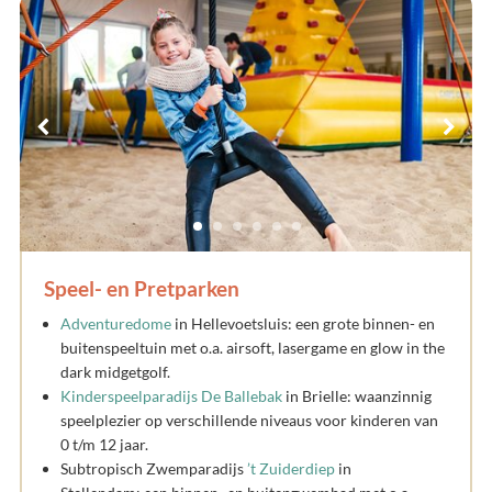
Speel- en Pretparken
Adventuredome
in Hellevoetsluis: een grote binnen- en
buitenspeeltuin met o.a. airsoft, lasergame en glow in the
dark midgetgolf.
Kinderspeelparadijs De Ballebak
in Brielle: waanzinnig
speelplezier op verschillende niveaus voor kinderen van
0 t/m 12 jaar.
Subtropisch Zwemparadijs
’t Zuiderdiep
in