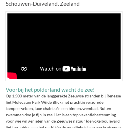
Schouwen-Duiveland, Zeeland
Voorbij het polderland wacht de zee!
Op 1.500 meter van de langgerekte Zeeuwse stranden bij Renesse
ligt Molecaten Park Wijde Blick met prachtig verzorgde
kampeervelden, luxe chalets én een binnenzwembad. Buiten
zwemmen doe je fijn in zee. Het is een top vakantiebestemming
voor wie wil genieten van de Zeeuwse natuur (de vogelboulevard
ligt ten zuiden van het park!) én de gezelligheid van een bruisende