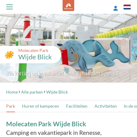
Molecaten Park
Wijde Blick
8% korting op je vakantie? Boek 3 maanden vooruit!
Home
Alle parken
Wijde Blick
Park
Huren of kamperen
Faciliteiten
Activiteiten
In de 
Molecaten Park Wijde Blick
Camping en vakantiepark in Renesse,