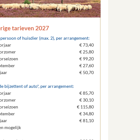
rige tarieven 2027
 persoon of huisdier (max. 2), per arrangement:
orjaar
€ 73,40
orzomer
€ 25,80
orseizoen
€ 99,20
ptember
€ 27,60
jaar
€ 50,70
e bijzettent of auto*, per arrangement:
orjaar
€ 85,70
orzomer
€ 30,10
orseizoen
€ 115,80
ptember
€ 34,80
jaar
€ 81,10
en mogelijk