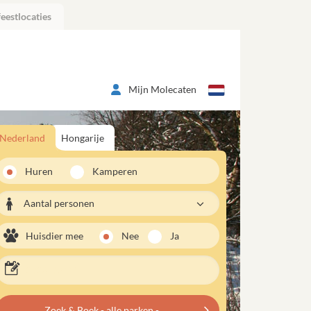
eestlocaties
Mijn Molecaten
Nederland
Hongarije
Huren
Kamperen
Aantal personen
Huisdier mee
Nee
Ja
Zoek & Boek - alle parken -