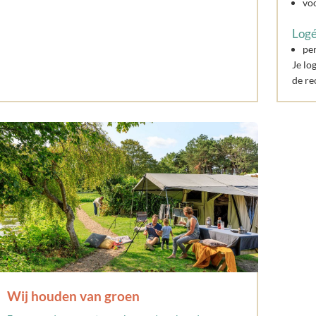
vo
Log
pe
Je lo
de re
Wij houden van groen