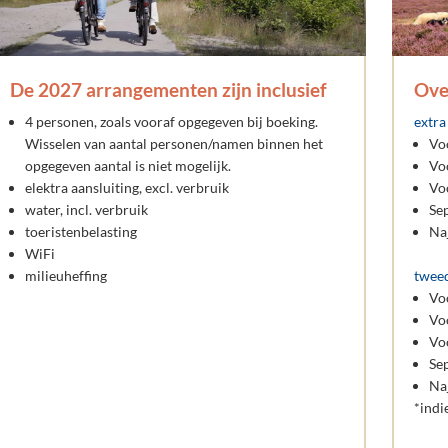
De 2027 arrangementen zijn inclusief
Ove
4 personen, zoals vooraf opgegeven bij boeking.
extra
Wisselen van aantal personen/namen binnen het
Vo
opgegeven aantal is niet mogelijk.
Vo
elektra aansluiting, excl. verbruik
Vo
water, incl. verbruik
Se
toeristenbelasting
Na
WiFi
milieuheffing
tweed
Vo
Vo
Vo
Se
Na
*indi