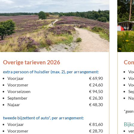
Overige tarieven 2026
Com
extra persoon of huisdier (max. 2), per arrangement:
Voo
Voorjaar
€ 69,90
Voo
Voorzomer
€ 24,60
Voo
Voorseizoen
€ 94,50
Sep
September
€ 26,30
Naj
Najaar
€ 48,30
*
geen
tweede bijzettent of auto*, per arrangement:
Bijk
Voorjaar
€ 81,60
Voorzomer
€ 28,70
ve