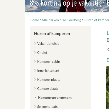
8% korting op je vakantie?
Home
Alle parken
De Koerberg
Huren of kampe
Huren of kamperen
B
Vakantiehuisje
K
Chalet
D
Kampeer cabin
Ingerichte tent
Kampeerplaats
Camperplaats
Kampeerarrangement
Seizoenplaats