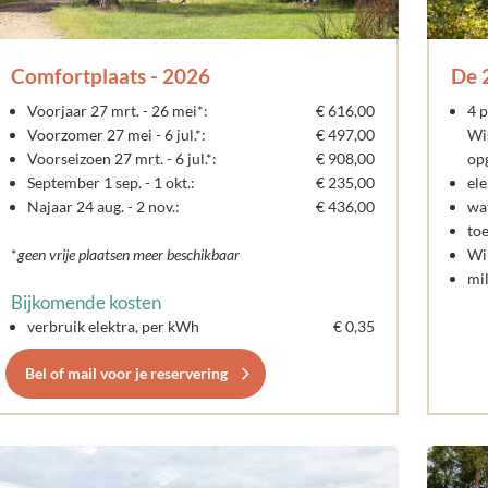
De 
Comfortplaats - 2026
4 p
Voorjaar 27 mrt. - 26 mei*:
€ 616,00
Wi
Voorzomer 27 mei - 6 jul.*:
€ 497,00
opg
Voorseizoen 27 mrt. - 6 jul.*:
€ 908,00
ele
September 1 sep. - 1 okt.:
€ 235,00
wat
Najaar 24 aug. - 2 nov.:
€ 436,00
toe
Wi
*
geen vrije plaatsen meer beschikbaar
mi
Bijkomende kosten
verbruik elektra, per kWh
€ 0,35
Bel of mail voor je reservering