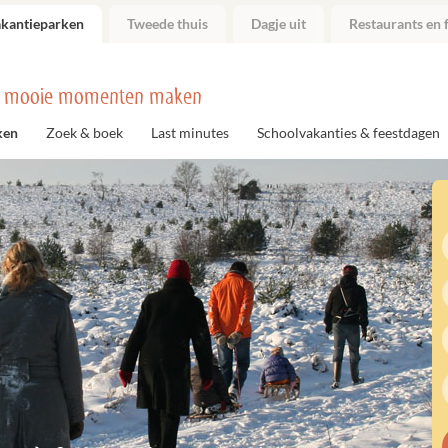
akantieparken
Tweede thuis
Dagje uit
Restaurants en f
 mooie momenten maken
ken
Zoek & boek
Last minutes
Schoolvakanties & feestdagen