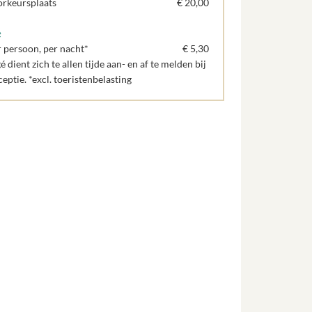
orkeursplaats
€ 20,00
é
r persoon, per nacht*
€ 5,30
gé dient zich te allen tijde aan- en af te melden bij
ceptie. *excl. toeristenbelasting