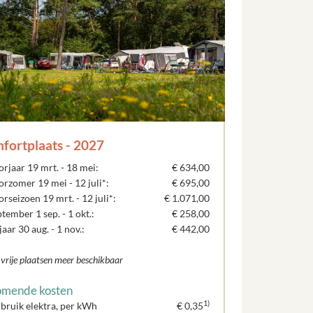
fortplaats - 2027
rjaar 19 mrt. - 18 mei:
€ 634,00
rzomer 19 mei - 12 juli*:
€ 695,00
rseizoen 19 mrt. - 12 juli*:
€ 1.071,00
tember 1 sep. - 1 okt.:
€ 258,00
aar 30 aug. - 1 nov.:
€ 442,00
 vrije plaatsen meer beschikbaar
omende kosten
1)
rbruik elektra, per kWh
€ 0,35