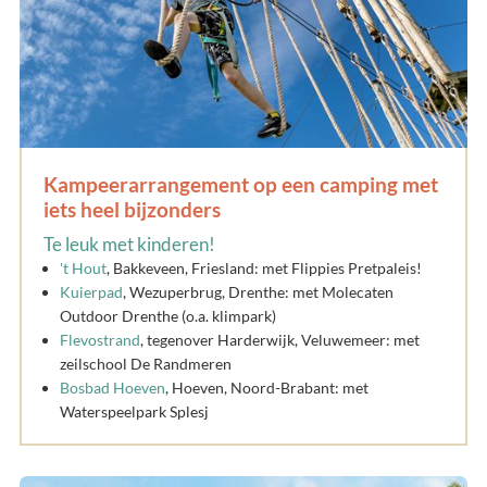
Kampeerarrangement op een camping met
iets heel bijzonders
Te leuk met kinderen!
't Hout
, Bakkeveen, Friesland: met Flippies Pretpaleis!
Kuierpad
, Wezuperbrug, Drenthe: met Molecaten
Outdoor Drenthe (o.a. klimpark)
Flevostrand
, tegenover Harderwijk, Veluwemeer: met
zeilschool De Randmeren
Bosbad Hoeven
, Hoeven, Noord-Brabant: met
Waterspeelpark Splesj