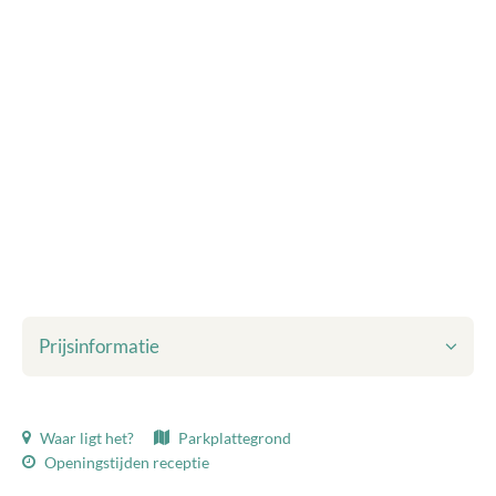
Prijsinformatie
Getoonde prijzen zijn inclusief:
Waar ligt het?
Parkplattegrond
Toeristenbelasting
Openingstijden receptie
Bedlinnen