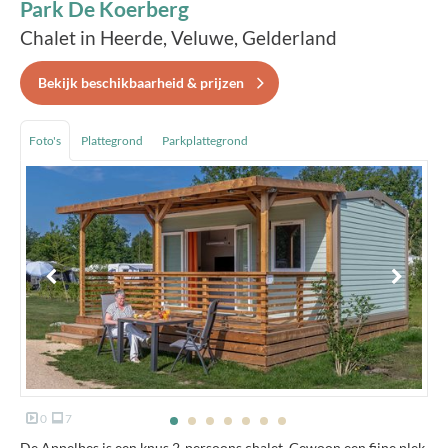
Park De Koerberg
Chalet in Heerde, Veluwe, Gelderland
Bekijk beschikbaarheid & prijzen
Foto's
Plattegrond
Parkplattegrond
0
7
De Appelbes is een knus 2-persoons chalet. Gewoon een fijne plek