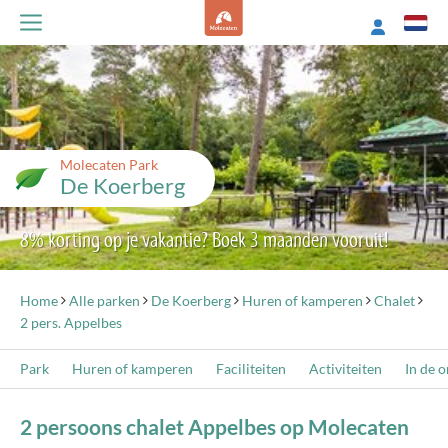
Molecaten Park
De Koerberg
8% korting op je vakantie? Boek 3 maanden vooruit!
Home
Alle parken
De Koerberg
Huren of kamperen
Chalet
2 pers. Appelbes
Park
Huren of kamperen
Faciliteiten
Activiteiten
In de 
2 persoons chalet Appelbes op Molecaten